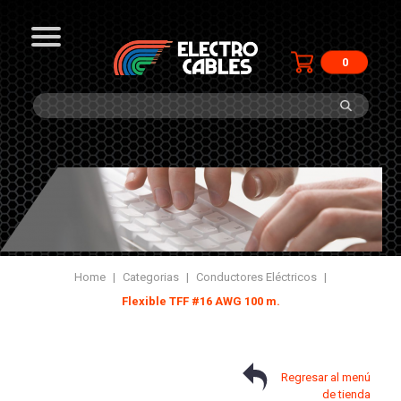
0
Home
|
Categorias
|
Conductores Eléctricos
|
Flexible TFF #16 AWG 100 m.
Regresar al menú
de tienda