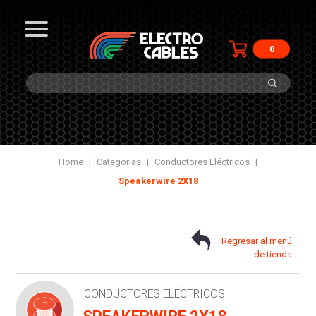
0
Home
|
Categorias
|
Conductores Eléctricos
|
Speakerwire 2X18
Regresar al menú
de tienda
CONDUCTORES ELÉCTRICOS
SPEAKERWIRE 2X18